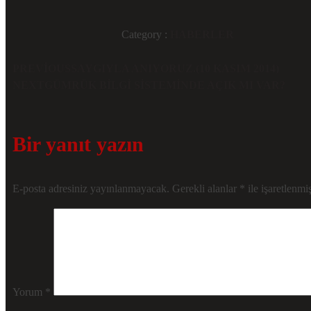
Category :
HABERLER
PREVIOUS
SAYGIYLA ANIYORUZ.(10 KASIM 2014)
NEXT
GÜMRÜK BILGI SISTEMINDE AÇIK MI VAR?
Bir yanıt yazın
E-posta adresiniz yayınlanmayacak.
Gerekli alanlar
*
ile işaretlenmiş
Yorum
*