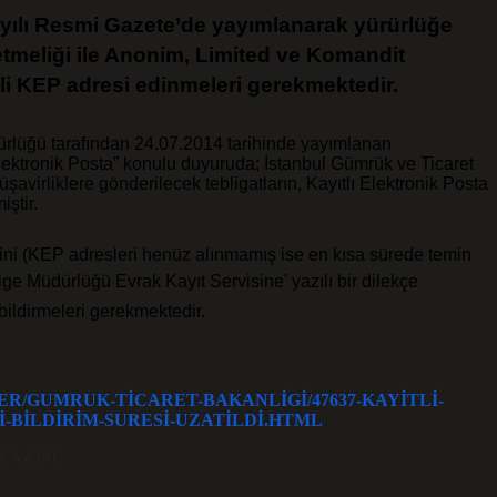
ayılı Resmi Gazete’de yayımlanarak yürürlüğe
etmeliği ile Anonim, Limited ve Komandit
işli KEP adresi edinmeleri gerekmektedir.
rlüğü tarafından 24.07.2014 tarihinde yayımlanan
lektronik Posta” konulu duyuruda; İstanbul Gümrük ve Ticaret
şavirliklere gönderilecek tebligatların, Kayıtlı Elektronik Posta
iştir.
rini (KEP adresleri henüz alınmamış ise en kısa sürede temin
ge Müdürlüğü Evrak Kayıt Servisine' yazılı bir dilekçe
 bildirmeleri gerekmektedir.
ER/
GUMRUK-TICARET-BAKANLIGI/
47637-KAYITLI-
I-BILDIRIM-
SURESI-UZATILDI.HTML
YAZISI