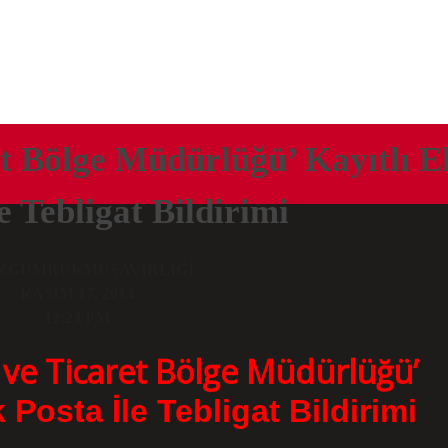
t Bölge Müdürlüğü’ Kayıtlı E
e Tebligat Bildirimi
ZGÜMRÜKMÜŞAVIRLIĞI
KASIM 17, 2014
12:23 PM
ve Ticaret Bölge Müdürlüğü’
k Posta İle Tebligat Bildirimi