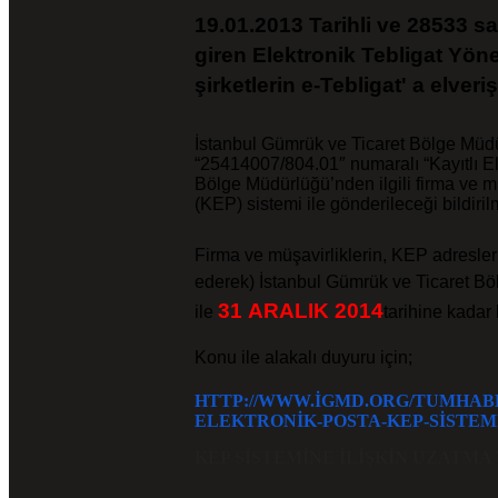
19.01.2013 Tarihli ve 28533 s
giren Elektronik Tebligat Yön
şirketlerin e-Tebligat' a elver
İstanbul Gümrük ve Ticaret Bölge Müdü
“25414007/804.01″ numaralı “Kayıtlı E
Bölge Müdürlüğü’nden ilgili firma ve mü
(KEP) sistemi ile gönderileceği bildirilm
Firma ve müşavirliklerin, KEP adresle
ederek) İstanbul Gümrük ve Ticaret Böl
31
ARALIK 2014
ile
tarihine kadar
Konu ile alakalı duyuru için;
HTTP://WWW.IGMD.ORG/TUMHAB
ELEKTRONIK-
POSTA-KEP-SISTEM
KEP SISTEMINE ILIŞKIN UZATMA 