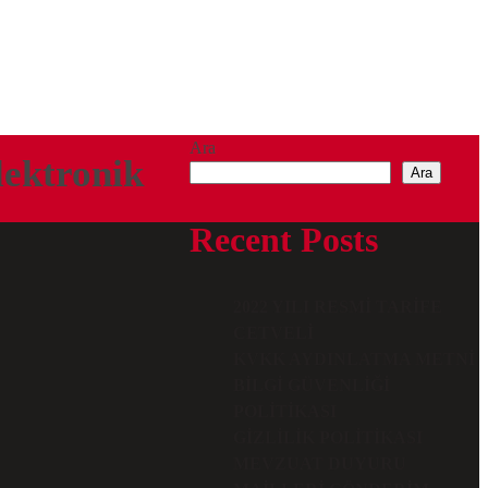
Ara
lektronik
Ara
Recent Posts
2022 YILI RESMI TARIFE
CETVELI
KVKK AYDINLATMA METNI
BILGI GÜVENLIĞI
POLITIKASI
GIZLILIK POLITIKASI
MEVZUAT DUYURU