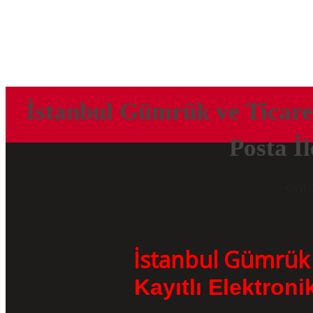
İstanbul Gümrük ve Ticare
Posta İl
OĞU
İstanbul Gümrük 
Kayıtlı Elektroni