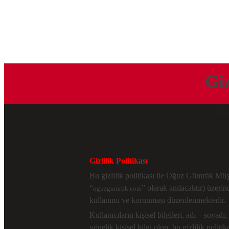
Giz
OĞU
Gizlilik Politikası
Bu gizlilik politikası ile Oğuz Gümrük Müşa
“
” olarak anılacaktır) üzerin
oguzgumruk.com
kullanımı ve korunması düzenlenmektedir.
Kullanıcıların kişisel bilgileri, adı – soya
yönelik kişisel bilgi olup, bu gizlilik politik