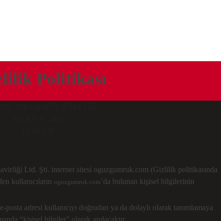
lilik Politikası
ZGÜMRÜKMÜŞAVIRLIĞI
MAYIS 9, 2019
11:02 AM
virliği Ltd. Şti. internet sitesi oguzgumruk.com (Gizlilik politikasında
den kullanıcıların
’da bulunan kişisel bilgilerinin
oguzgumruk.com
dı, e-posta adresi kullanıcıyı doğrudan ya da dolaylı olarak tanımlamaya
asında “kişisel bilgiler” olarak anılacaktır.