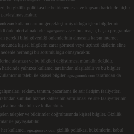
leri, bu gizlilik politikası ile belirlenen esas ve kapsam haricinde hiçbir
e
paylaşılmayacaktır.
kullanıcılarının gerçekleştirmiş olduğu işlem bilgilerinin
ruk.com
ekli önlemleri almaktadır.
bu amaçla, başka programlar
oguzgumruk.com
an gerekli bilgi güvenliği önlemlerinin almasına karşın internet
sonucunda kişisel bilgilerin zarar görmesi veya üçüncü kişilerin eline
 nedenle herhangi bir sorumluluğu olmayacaktır.
gilerine ulaşması ve bu bilgileri değiştirmesi mümkün değildir.
haricinde yalnızca kullanıcı tarafından ulaşılabilir ve bu bilgiler
m
llanıcının talebi ile kişisel bilgiler
tarafından da
oguzgumruk.com
çalışmaları, reklam, tanıtım, pazarlama ile sair iletişim faaliyetleri
rafından sunulan hizmet kalitesinin arttırılması ve site faaliyetlerinin
t altına alınabilir ve kullanabilir.
len talepler ve bildirimler doğrultusunda kişisel bilgiler, Gizlilik
lar ile paylaşılabilir.
n her kullanıcı,
gizlilik politikası hükümlerini kabul
oguzgumruk.com