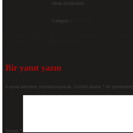
etmiş sayılacaktır.
Category :
PROFIL
PREVIOUS
MEVZUAT DUYURU MAILLERI GÖNDERIM
NEXT
BILGI GÜVENLIĞI POLITIKASI
Bir yanıt yazın
E-posta adresiniz yayınlanmayacak.
Gerekli alanlar
*
ile işaretlenmiş
Yorum
*