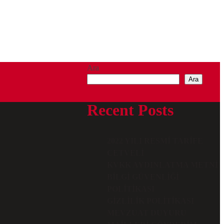
Ara
Ara
Recent Posts
2022 YILI RESMI TARIFE
CETVELI
KVKK AYDINLATMA METNI
BILGI GÜVENLIĞI
POLITIKASI
GIZLILIK POLITIKASI
MEVZUAT DUYURU