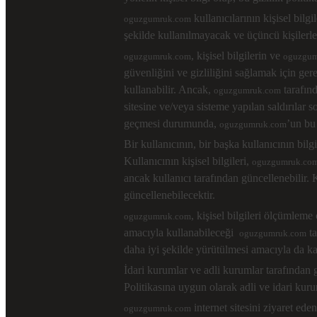
kullanıcılarının kişisel bilgi
oguzgumruk.com
şekilde kullanılmayacak ve üçüncü kişilerl
, kişisel bilgilerin ve
oguzgumruk.com
oguzgum
güvenliğini ve gizliliğini sağlamak için ger
kullanabilir. Ancak,
tarafınd
oguzgumruk.com
sitesine ve/veya sisteme yapılan saldırılar 
geçmesi durumunda,
’un bu
oguzgumruk.com
Bir kullanıcının, bir başka kullanıcının bil
Kullanıcının kişisel bilgileri,
oguzgumruk.co
ancak kullanıcı tarafından güncellenebilir. Ku
güncellenebilecektir.
, kişisel bilgileri ölçümleme 
oguzgumruk.com
amacıyla kullanabileceği
ta
oguzgumruk.com
daha iyi şekilde yürütülmesi amacıyla da kayı
İdari kurumlar ve adli kurumlar tarafından ge
Politikasına uygun olarak adli ve idari kurum
internet sitesini ziyaret ede
oguzgumruk.com